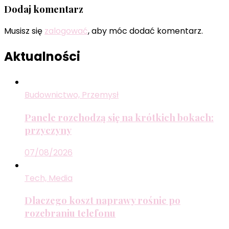
Dodaj komentarz
Musisz się
zalogować
, aby móc dodać komentarz.
Aktualności
Budownictwo, Przemysł
Panele rozchodzą się na krótkich bokach:
przyczyny
07/08/2026
Tech, Media
Dlaczego koszt naprawy rośnie po
rozebraniu telefonu