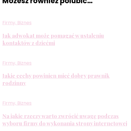
Możesz również polubić…
Firmy, Biznes
Jak adwokat może pomagać w ustaleniu
kontaktów z dziećmi
Firmy, Biznes
Jakie cechy powinien mieć dobry prawnik
rodzinny
Firmy, Biznes
Na jakie rzeczy warto zwrócić uwagę podczas
wyboru firmy do wykonania strony internetowej