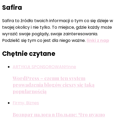
Safira
Safira to źródło twoich informacji o tym co się dzieje w
twojej okolicy i nie tylko. To miejsce, gdzie każdy może
wyrazić swoje poglądy, swoje zainteresowania.
Podzielić się tym co jest dla niego ważne.
linki z nap
Chętnie czytane
ARTYKUŁ SPONSOROWANY
Inne
WordPress – czemu ten system
prowadzenia blogów cieszy się taką
popularnością
Firmy, Biznes
Возврат налога в Польше: Что нужно