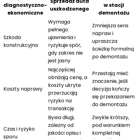
Sprzedaż auta
diagnostyczno-
w stacji
uszkodzonego
ekonomiczne
demontażu
Wymaga
Zmniejsza sens
pełnego
napraw i
Szkoda
ujawnienia i
upraszcza
konstrukcyjna
ryzykuje spór,
ścieżkę formalną
gdy zakres nie
po demontażu
jest jasny
Najczęściej
Przestają mieć
obniżają cenę, a
znaczenie, jeśli
koszty ukryte
Koszty naprawy
decyzja kończy
przerzucają
się przekazaniem
ryzyko na
do demontażu
transakcję
Bywa długi,
Zwykle krótszy,
zależny od
pod warunkiem
Czas i ryzyko
jakości opisu i
kompletnej
sporu