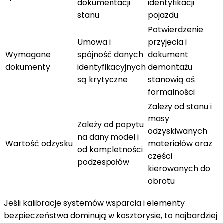
dokumentacji
identyfikacji
stanu
pojazdu
Potwierdzenie
Umowa i
przyjęcia i
Wymagane
spójność danych
dokument
dokumenty
identyfikacyjnych
demontażu
są krytyczne
stanowią oś
formalności
Zależy od stanu i
masy
Zależy od popytu
odzyskiwanych
na dany model i
Wartość odzysku
materiałów oraz
od kompletności
części
podzespołów
kierowanych do
obrotu
Jeśli kalibracje systemów wsparcia i elementy
bezpieczeństwa dominują w kosztorysie, to najbardziej