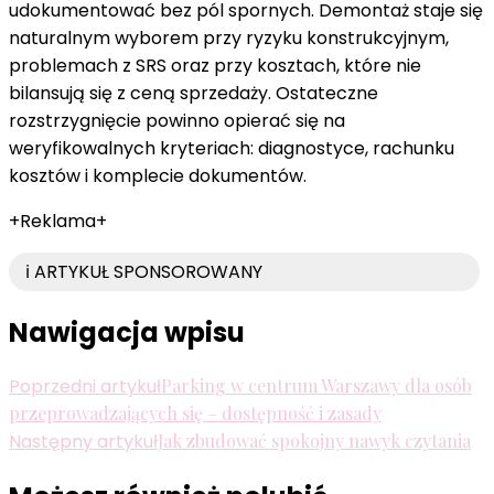
udokumentować bez pól spornych. Demontaż staje się
naturalnym wyborem przy ryzyku konstrukcyjnym,
problemach z SRS oraz przy kosztach, które nie
bilansują się z ceną sprzedaży. Ostateczne
rozstrzygnięcie powinno opierać się na
weryfikowalnych kryteriach: diagnostyce, rachunku
kosztów i komplecie dokumentów.
+Reklama+
ℹ️ ARTYKUŁ SPONSOROWANY
Nawigacja wpisu
Poprzedni artykuł
Parking w centrum Warszawy dla osób
przeprowadzających się – dostępność i zasady
Następny artykuł
Jak zbudować spokojny nawyk czytania