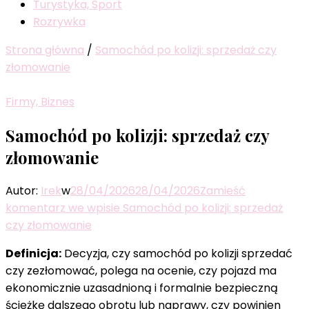
Turystyka, Sport
Rozrywka
Strona główna
/
Samochód po kolizji: sprzedaż czy
złomowanie
Firmy, Biznes
Samochód po kolizji: sprzedaż czy
złomowanie
Autor:
Irek
w
28/04/2026
28/04/2026
Zamieść
komentarz
we wpisie Samochód po kolizji: sprzedaż
czy złomowanie
Definicja:
Decyzja, czy samochód po kolizji sprzedać
czy zezłomować, polega na ocenie, czy pojazd ma
ekonomicznie uzasadnioną i formalnie bezpieczną
ścieżkę dalszego obrotu lub naprawy, czy powinien