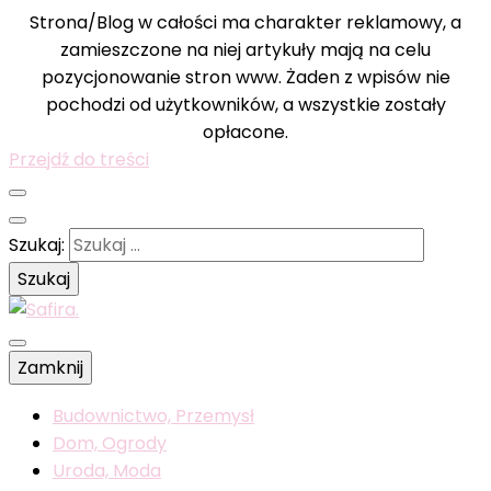
Strona/Blog w całości ma charakter reklamowy, a
zamieszczone na niej artykuły mają na celu
pozycjonowanie stron www. Żaden z wpisów nie
pochodzi od użytkowników, a wszystkie zostały
opłacone.
Przejdź do treści
Szukaj:
Wyselekcjonowane wiadomości dla was
Zamknij
Safira.
Budownictwo, Przemysł
Dom, Ogrody
Uroda, Moda