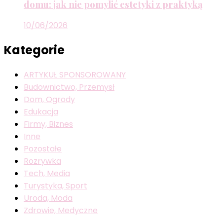
domu: jak nie pomylić estetyki z praktyką
10/06/2026
Kategorie
ARTYKUŁ SPONSOROWANY
Budownictwo, Przemysł
Dom, Ogrody
Edukacja
Firmy, Biznes
Inne
Pozostałe
Rozrywka
Tech, Media
Turystyka, Sport
Uroda, Moda
Zdrowie, Medyczne