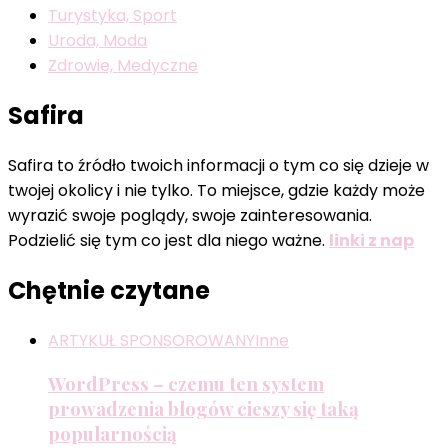
Turystyka, Sport
Uroda, Moda
Zdrowie, Medyczne
Safira
Safira to źródło twoich informacji o tym co się dzieje w
twojej okolicy i nie tylko. To miejsce, gdzie każdy może
wyrazić swoje poglądy, swoje zainteresowania.
Podzielić się tym co jest dla niego ważne.
linki z nap
Chętnie czytane
ARTYKUŁ SPONSOROWANY
Inne
WordPress – czemu ten system
prowadzenia blogów cieszy się taką
popularnością