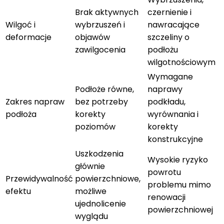
Brak aktywnych
czernienie i
Wilgoć i
wybrzuszeń i
nawracające
deformacje
objawów
szczeliny o
zawilgocenia
podłożu
wilgotnościowym
Wymagane
Podłoże równe,
naprawy
Zakres napraw
bez potrzeby
podkładu,
podłoża
korekty
wyrównania i
poziomów
korekty
konstrukcyjne
Uszkodzenia
Wysokie ryzyko
głównie
powrotu
Przewidywalność
powierzchniowe,
problemu mimo
efektu
możliwe
renowacji
ujednolicenie
powierzchniowej
wyglądu