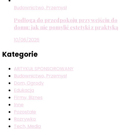
Budownictwo, Przemysł
Podłoga do przedpokoju przy wejściu do
domu: jak nie pomylić estetyki z praktyką
10/06/2026
Kategorie
ARTYKUŁ SPONSOROWANY
Budownictwo, Przemysł
Dom, Ogrody
Edukacja
Firmy, Biznes
Inne
Pozostałe
Rozrywka
Tech, Media