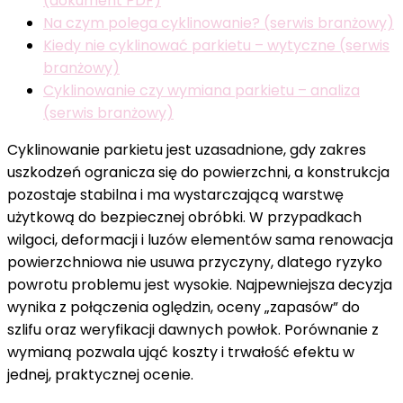
(dokument PDF)
Na czym polega cyklinowanie? (serwis branżowy)
Kiedy nie cyklinować parkietu – wytyczne (serwis
branżowy)
Cyklinowanie czy wymiana parkietu – analiza
(serwis branżowy)
Cyklinowanie parkietu jest uzasadnione, gdy zakres
uszkodzeń ogranicza się do powierzchni, a konstrukcja
pozostaje stabilna i ma wystarczającą warstwę
użytkową do bezpiecznej obróbki. W przypadkach
wilgoci, deformacji i luzów elementów sama renowacja
powierzchniowa nie usuwa przyczyny, dlatego ryzyko
powrotu problemu jest wysokie. Najpewniejsza decyzja
wynika z połączenia oględzin, oceny „zapasów” do
szlifu oraz weryfikacji dawnych powłok. Porównanie z
wymianą pozwala ująć koszty i trwałość efektu w
jednej, praktycznej ocenie.