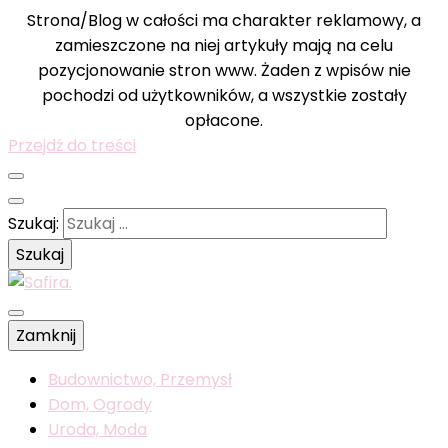
Strona/Blog w całości ma charakter reklamowy, a
zamieszczone na niej artykuły mają na celu
pozycjonowanie stron www. Żaden z wpisów nie
pochodzi od użytkowników, a wszystkie zostały
opłacone.
Przejdź do treści
Szukaj:
Wyselekcjonowane wiadomości dla was
Zamknij
Safira.
Budownictwo, Przemysł
Dom, Ogrody
Uroda, Moda