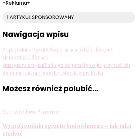
+Reklama+
ℹ️ ARTYKUŁ SPONSOROWANY
Nawigacja wpisu
Poprzedni artykuł
Rekuperacja a pyłki i alergeny:
skuteczność filtracji
Następny artykuł
Podłoga do przedpokoju przy wejściu
do domu: jak nie pomylić estetyki z praktyką
Możesz również polubić…
Budownictwo, Przemysł
Wypożyczalnia sprzętu budowlanego – jak taką
znaleźć