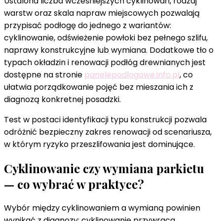
Ustalona liczba wcześniejszych cyklinowań, rodzaj
warstw oraz skala napraw miejscowych pozwalają
przypisać podłogę do jednego z wariantów:
cyklinowanie, odświeżenie powłoki bez pełnego szlifu,
naprawy konstrukcyjne lub wymiana. Dodatkowe tło o
typach okładzin i renowacji podłóg drewnianych jest
dostępne na stronie
panelepodlogowe.info.pl
, co
ułatwia porządkowanie pojęć bez mieszania ich z
diagnozą konkretnej posadzki.
Test w postaci identyfikacji typu konstrukcji pozwala
odróżnić bezpieczny zakres renowacji od scenariusza,
w którym ryzyko przeszlifowania jest dominujące.
Cyklinowanie czy wymiana parkietu
— co wybrać w praktyce?
Wybór między cyklinowaniem a wymianą powinien
wynikać z diagnozy: cyklinowanie przywraca