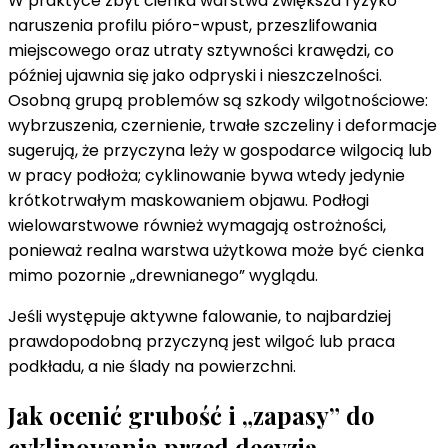
W praktyce zbyt cienka warstwa zwiększa ryzyko
naruszenia profilu pióro-wpust, przeszlifowania
miejscowego oraz utraty sztywności krawędzi, co
później ujawnia się jako odpryski i nieszczelności.
Osobną grupą problemów są szkody wilgotnościowe:
wybrzuszenia, czernienie, trwałe szczeliny i deformacje
sugerują, że przyczyna leży w gospodarce wilgocią lub
w pracy podłoża; cyklinowanie bywa wtedy jedynie
krótkotrwałym maskowaniem objawu. Podłogi
wielowarstwowe również wymagają ostrożności,
ponieważ realna warstwa użytkowa może być cienka
mimo pozornie „drewnianego” wyglądu.
Jeśli występuje aktywne falowanie, to najbardziej
prawdopodobną przyczyną jest wilgoć lub praca
podkładu, a nie ślady na powierzchni.
Jak ocenić grubość i „zapasy” do
cyklinowania przed decyzją