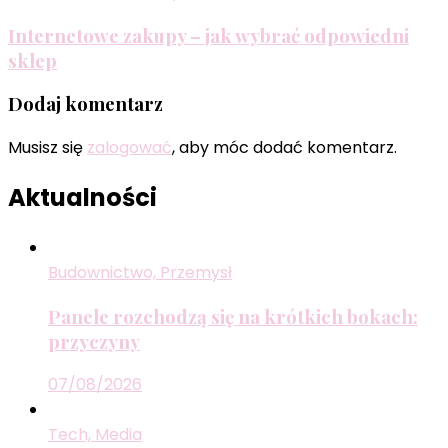
Internetowe zakupy – jak wybrać odpowiedni
sklep
Dodaj komentarz
Musisz się
zalogować
, aby móc dodać komentarz.
Aktualności
Budownictwo, Przemysł
Panele rozchodzą się na krótkich bokach:
przyczyny
07/08/2026
Tech, Media