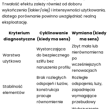
Trwałość efektu zależy również od doboru
wykończenia (lakier/olej) i intensywności użytkowania,
dlatego porównanie powinno uwzględniać realną
eksploatację.
Kryterium
Cyklinowanie
Wymiana (kiedy
diagnostyczne
(kiedy ma sens)
ma sens)
Zbyt mała lub
Wystarczająca
nierównomierna
Warstwa
do bezpiecznego
po
użytkowa
szlifu bez
wcześniejszych
naruszenia profilu
renowacjach
Brak rozległych
Rozległe
odspojeń i luzów,
odspojenia, luzy,
Stabilność
konstrukcja
zapadnięcia
elementów
pracuje
wymagające
równomiernie
przebudowy
Wybrzuszenia,