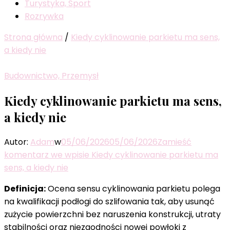
Turystyka, Sport
Rozrywka
Strona główna
/
Kiedy cyklinowanie parkietu ma sens,
a kiedy nie
Budownictwo, Przemysł
Kiedy cyklinowanie parkietu ma sens,
a kiedy nie
Autor:
Adam
w
05/06/2026
05/06/2026
Zamieść
komentarz
we wpisie Kiedy cyklinowanie parkietu ma
sens, a kiedy nie
Definicja:
Ocena sensu cyklinowania parkietu polega
na kwalifikacji podłogi do szlifowania tak, aby usunąć
zużycie powierzchni bez naruszenia konstrukcji, utraty
stabilności oraz niezgodności nowej powłoki z