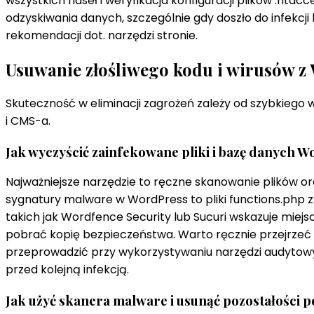
wszystkich haseł i weryfikacja konfiguracji plików .hta
odzyskiwania danych, szczególnie gdy doszło do infek
rekomendacji dot. narzędzi stronie.
Usuwanie złośliwego kodu i wirusów z
Skuteczność w eliminacji zagrożeń zależy od szybkiego
i CMS-a.
Jak wyczyścić zainfekowane pliki i bazę danych 
Najważniejsze narzędzie to ręczne skanowanie plików
sygnatury malware w WordPress to pliki functions.php 
takich jak Wordfence Security lub Sucuri wskazuje mie
pobrać kopię bezpieczeństwa. Warto ręcznie przejrzeć
przeprowadzić przy wykorzystywaniu narzędzi audytow
przed kolejną infekcją.
Jak użyć skanera malware i usunąć pozostałości p