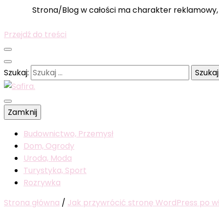
Strona/Blog w całości ma charakter reklamowy, 
Przejdź do treści
Szukaj:
Wyselekcjonowane wiadomości dla was
Zamknij
Safira.
Budownictwo, Przemysł
Dom, Ogrody
Uroda, Moda
Turystyka, Sport
Rozrywka
Strona główna
/
Jak przywrócić stronę WordPress po 