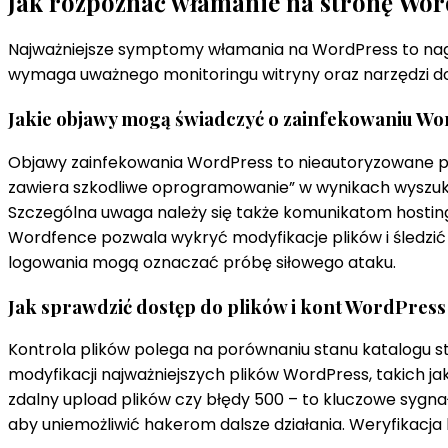
Jak rozpoznać włamanie na stronę Wor
Najważniejsze symptomy włamania na WordPress to nagła
wymaga uważnego monitoringu witryny oraz narzędzi do
Jakie objawy mogą świadczyć o zainfekowaniu W
Objawy zainfekowania WordPress to nieautoryzowane prz
zawiera szkodliwe oprogramowanie” w wynikach wyszuk
Szczególna uwaga należy się także komunikatom hosting
Wordfence pozwala wykryć modyfikacje plików i śledzić
logowania mogą oznaczać próbę siłowego ataku.
Jak sprawdzić dostęp do plików i kont WordPress
Kontrola plików polega na porównaniu stanu katalogu s
modyfikacji najważniejszych plików WordPress, takich j
zdalny upload plików czy błędy 500 – to kluczowe sygnał
aby uniemożliwić hakerom dalsze działania. Weryfikacj