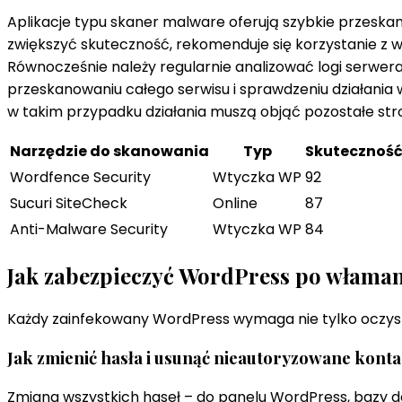
Aplikacje typu skaner malware oferują szybkie przesk
zwiększyć skuteczność, rekomenduje się korzystanie z wi
Równocześnie należy regularnie analizować logi serwer
przeskanowaniu całego serwisu i sprawdzeniu działania w
w takim przypadku działania muszą objąć pozostałe str
Narzędzie do skanowania
Typ
Skuteczność
Wordfence Security
Wtyczka WP
92
Sucuri SiteCheck
Online
87
Anti-Malware Security
Wtyczka WP
84
Jak zabezpieczyć WordPress po właman
Każdy zainfekowany WordPress wymaga nie tylko oczysz
Jak zmienić hasła i usunąć nieautoryzowane kon
Zmiana wszystkich haseł – do panelu WordPress, bazy d