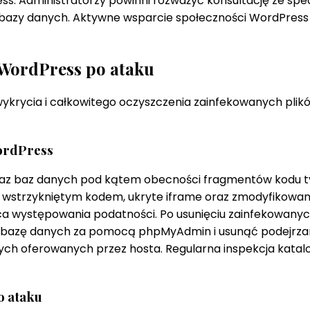
ccess. Administratorzy powinni rozważyć konsultację ze s
cji bazy danych. Aktywne wsparcie społeczności WordPre
 WordPress po ataku
 wykrycia i całkowitego oczyszczenia zainfekowanych pl
WordPress
 oraz baz danych pod kątem obecności fragmentów kodu 
z wstrzykniętym kodem, ukryte iframe oraz zmodyfikowan
jsca występowania podatności. Po usunięciu zainfekowany
 bazę danych za pomocą phpMyAdmin i usunąć podejrzane
ych oferowanych przez hosta. Regularna inspekcja kata
o ataku