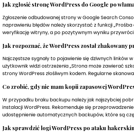
Jak zgłosić stronę WordPress do Google po włam
Zgłoszenie odbudowanej strony w Google Search Console
naprawieniu błędów należy skorzystać z funkcji „Prośb
weryfikację witryny, a po pozytywnym wyniku przywróci w
Jak rozpoznać, że WordPress został zhakowany p
Najczęstsze sygnały to pojawienie się dziwnych linków w
użytkownik widzi ostrzeżenia „Strona może zawierać sz
strony WordPress złośliwym kodem. Regularne skanowani
Co zrobić, gdy nie mam kopii zapasowej WordPre
W przypadku braku backupu należy jak najszybciej pobra
instalacji WordPress. Rekomenduje się przeprowadzenie
udostępnienie automatycznych backupów, które są częs
Jak sprawdzić logi WordPress po ataku hakerski