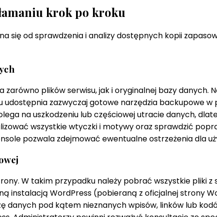
włamaniu krok po kroku
 się od sprawdzenia i analizy dostępnych kopii zapasow
nych
równo plików serwisu, jak i oryginalnej bazy danych. Na
ngu udostępnia zazwyczaj gotowe narzędzia backupowe w p
lega na uszkodzeniu lub częściowej utracie danych, dla
ualizować wszystkie wtyczki i motywy oraz sprawdzić pop
ole pozwala zdejmować ewentualne ostrzeżenia dla użyt
sowej
ony. W takim przypadku należy pobrać wszystkie pliki z
ą instalacją WordPress (pobieraną z oficjalnej strony Wo
ę danych pod kątem nieznanych wpisów, linków lub kodó