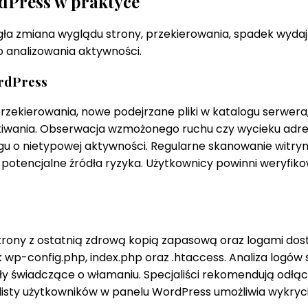
dPress w praktyce
 zmiana wyglądu strony, przekierowania, spadek wydajno
 analizowania aktywności.
ordPress
ekierowania, nowe podejrzane pliki w katalogu serwera,
iwania. Obserwacja wzmożonego ruchu czy wycieku adres
u o nietypowej aktywności. Regularne skanowanie witryny
 potencjalne źródła ryzyka. Użytkownicy powinni weryfik
trony z ostatnią zdrową kopią zapasową oraz logami dos
ak wp-config.php, index.php oraz .htaccess. Analiza log
y świadczące o włamaniu. Specjaliści rekomendują odłącze
a listy użytkowników w panelu WordPress umożliwia wykry