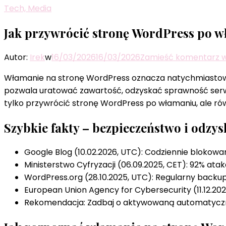
Tech, Media
Jak przywrócić stronę WordPress po 
Autor:
Irek
w
16/03/2026
16/03/2026
Zamieść komentarz
w
Włamanie na stronę WordPress oznacza natychmiastowe
pozwala uratować zawartość, odzyskać sprawność serwi
tylko przywrócić stronę WordPress po włamaniu, ale rów
Szybkie fakty – bezpieczeństwo i odzy
Google Blog (10.02.2026, UTC): Codziennie blokowan
Ministerstwo Cyfryzacji (06.09.2025, CET): 92% a
WordPress.org (28.10.2025, UTC): Regularny backup
European Union Agency for Cybersecurity (11.12.202
Rekomendacja: Zadbaj o aktywowaną automatyczną 