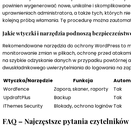
powinien wygenerować nowe, unikalne i skomplikowane 
uprawnieniach administratora, a także tych, których ni
kolejną próbą włamania. Tę procedurę można zautomaty
Jakie wtyczki i narzędzia podnoszą bezpieczeńst
Rekomendowane narzędzia do ochrony WordPress to m.in.
monitorowanie zmian w plikach, ochronę przed atakami 
na szybkie odzyskanie danych w przypadku powtórnej aw
dwuskładnikowego uwierzytelniania do logowania na za
Wtyczka/Narzędzie
Funkcja
Autom
Wordfence
Zapora, skaner, raporty
Tak
UpdraftPlus
Backup
Tak
iThemes Security
Blokady, ochrona loginów
Tak
FAQ – Najczęstsze pytania czytelników