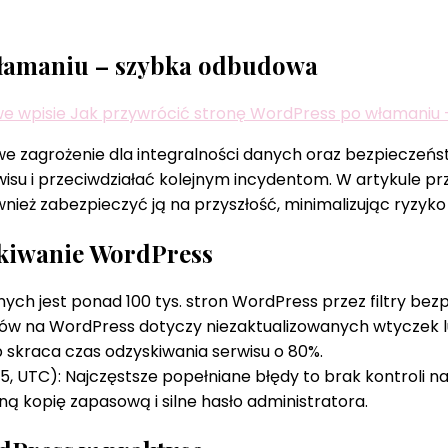
włamaniu – szybka odbudowa
e wpisie Jak przywrócić stronę WordPress po włamaniu
 zagrożenie dla integralności danych oraz bezpieczeńs
su i przeciwdziałać kolejnym incydentom. W artykule p
nież zabezpieczyć ją na przyszłość, minimalizując ryzyk
skiwanie WordPress
ych jest ponad 100 tys. stron WordPress przez filtry bez
taków na WordPress dotyczy niezaktualizowanych wtyczek
 skraca czas odzyskiwania serwisu o 80%.
5, UTC): Najczęstsze popełniane błędy to brak kontroli na
kopię zapasową i silne hasło administratora.