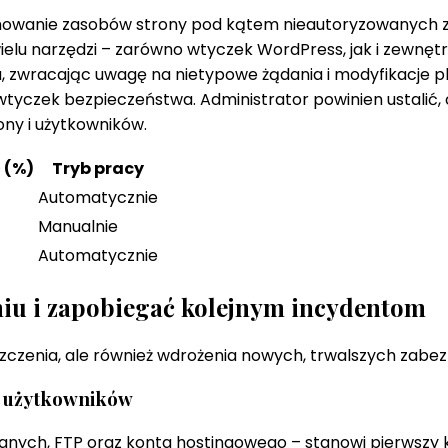
anowanie zasobów strony pod kątem nieautoryzowanych z
elu narzędzi – zarówno wtyczek WordPress, jak i zewnętrz
a, zwracając uwagę na nietypowe żądania i modyfikacje p
tyczek bezpieczeństwa. Administrator powinien ustalić, c
ony i użytkowników.
 (%)
Tryb pracy
Automatycznie
Manualnie
Automatycznie
iu i zapobiegać kolejnym incydentom
czenia, ale również wdrożenia nowych, trwalszych zabez
ta użytkowników
anych, FTP oraz konta hostingowego – stanowi pierwszy 