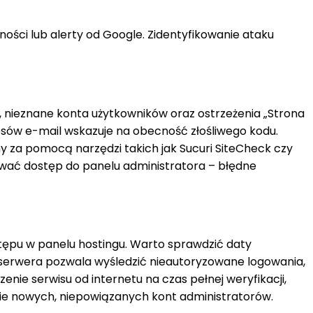
ści lub alerty od Google. Zidentyfikowanie ataku
 nieznane konta użytkowników oraz ostrzeżenia „Strona
ów e-mail wskazuje na obecność złośliwego kodu.
 za pomocą narzędzi takich jak Sucuri SiteCheck czy
ować dostęp do panelu administratora – błędne
tępu w panelu hostingu. Warto sprawdzić daty
ów serwera pozwala wyśledzić nieautoryzowane logowania,
nie serwisu od internetu na czas pełnej weryfikacji,
cie nowych, niepowiązanych kont administratorów.