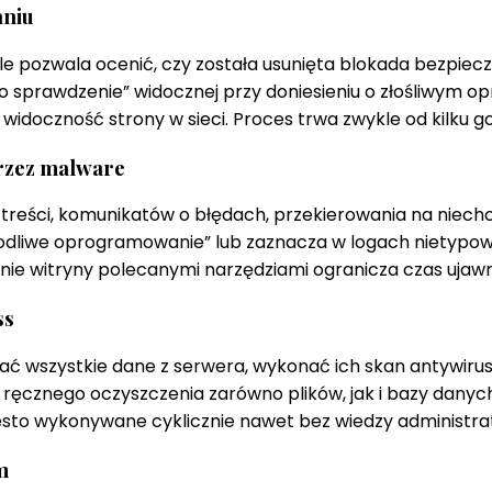
aniu
 pozwala ocenić, czy została usunięta blokada bezpiecze
a o sprawdzenie” widocznej przy doniesieniu o złośliwy
idoczność strony w sieci. Proces trwa zwykle od kilku god
rzez malware
 treści, komunikatów o błędach, przekierowania na niechc
kodliwe oprogramowanie” lub zaznacza w logach nietypowy
e witryny polecanymi narzędziami ogranicza czas ujawni
ss
ć wszystkie dane z serwera, wykonać ich skan antywiruso
 ręcznego oczyszczenia zarówno plików, jak i bazy danyc
to wykonywane cyklicznie nawet bez wiedzy administrat
m